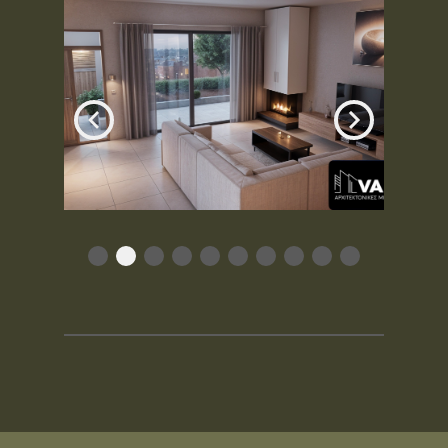
Item
2
of
10