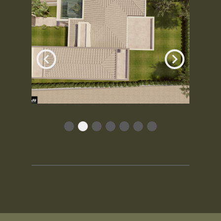
Item
2
of
7